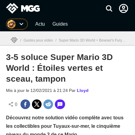
MGG
Actu
Guides
/
Guides jeux vidéo
/
Super Mario 3D World + Bowser's Fury
/
3-5 
3-5 soluce Super Mario 3D
MGG

World : Étoiles vertes et
sceau, tampon
Mis à jour le
12/02/2021 à 21:24
Par
Lloyd
0
Découvrez notre solution vidéo complète avec tous
les collectibles pour Tuyaux-sur-mer, le cinquième
niveau du monde 3 de ce Mario.