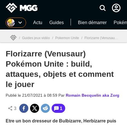
MGG
Actu
Guides
Bien démarrer
Pokém
/
Guides jeux vidéo
/
Pokemon Unite
/
Florizarre (Venusaur) Pokémon Unite : build, attaques, objets et comment le jouer
Florizarre (Venusaur)
MGG

Pokémon Unite : build,
attaques, objets et comment
le jouer
Publié le
21/07/2021 à 08:59
Par
Romain Becquelin aka Zorg
3
1
Etre un bon dresseur de Bulbizarre, Herbizarre puis