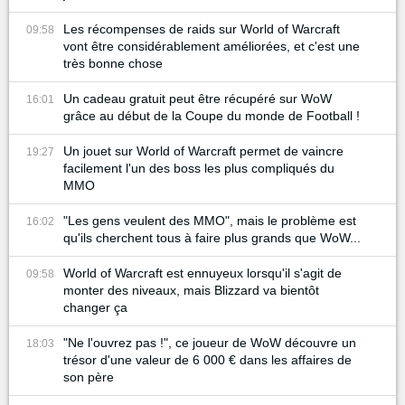
Les récompenses de raids sur World of Warcraft
09:58
vont être considérablement améliorées, et c'est une
très bonne chose
Un cadeau gratuit peut être récupéré sur WoW
16:01
grâce au début de la Coupe du monde de Football !
Un jouet sur World of Warcraft permet de vaincre
19:27
facilement l'un des boss les plus compliqués du
MMO
"Les gens veulent des MMO", mais le problème est
16:02
qu'ils cherchent tous à faire plus grands que WoW...
World of Warcraft est ennuyeux lorsqu'il s'agit de
09:58
monter des niveaux, mais Blizzard va bientôt
changer ça
"Ne l'ouvrez pas !", ce joueur de WoW découvre un
18:03
trésor d'une valeur de 6 000 € dans les affaires de
son père