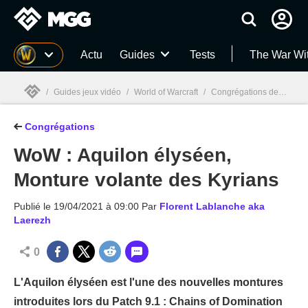
MGG
Actu
Guides
Tests
The War Wi
/
Guides jeux vidéo
/
World of Warcraft
/
Congrégations de Shadowlands
Congrégations
MGG

WoW : Aquilon élyséen,
Monture volante des Kyrians
Publié le
19/04/2021 à 09:00
Par
Florent Lablanche aka
Laerezh
0
L'Aquilon élyséen est l'une des nouvelles montures
introduites lors du Patch 9.1 : Chains of Domination