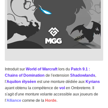
Introduit sur
World of Warcraft
lors du
Patch 9.1 :
Chains of Domination
de l'extension
Shadowlands
,
l'
Aquilon élyséen
est une monture dédiée aux
Kyrians
ayant obtenu la compétence de
vol
en Ombreterre. Il
s'agit d'une monture volante accessible aux joueurs de
l'
Alliance
comme de la
Horde
.