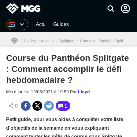
MGG
Actu
Guides
/
Guides jeux vidéo
/
Splitgate
/
Course du Panthéon Splitgate : Comment accomplir le défi hebdomadaire ?
Course du Panthéon Splitgate
MGG

: Comment accomplir le défi
hebdomadaire ?
Mis à jour le
19/08/2021 à 10:59
Par
Lloyd
0
1
Petit guide, pour vous aides à compléter votre liste
d'objectifs de la semaine en vous expliquant
comment tenter les défis de course dans Splitgate.