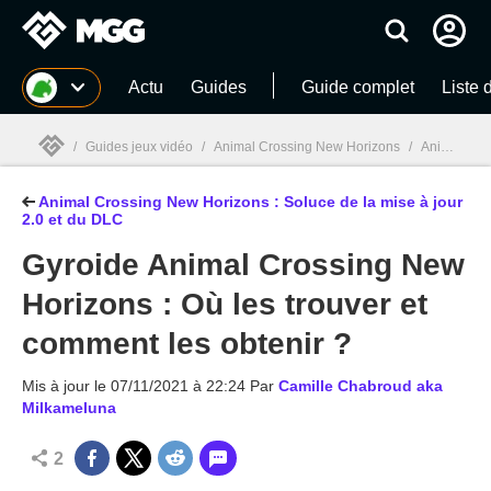
MGG
Actu
Guides
Guide complet
Liste 
/
Guides jeux vidéo
/
Animal Crossing New Horizons
/
Animal Crossing New Horizons : Soluce de la mise à jour 2.0 et du DLC
Animal Crossing New Horizons : Soluce de la mise à jour
MGG

2.0 et du DLC
Gyroide Animal Crossing New
Horizons : Où les trouver et
comment les obtenir ?
Mis à jour le
07/11/2021 à 22:24
Par
Camille Chabroud aka
Milkameluna
2