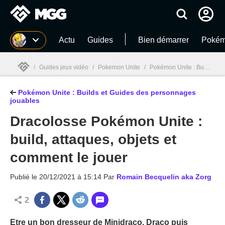
MGG
Actu
Guides
Bien démarrer
Pokém
/
Guides jeux vidéo
/
Pokemon Unite
/
Pokémon Unite : Builds et Guides des personnages jouables
Pokémon Unite : Builds et Guides des personnages
MGG

jouables
Dracolosse Pokémon Unite :
build, attaques, objets et
comment le jouer
Publié le
20/12/2021 à 15:14
Par
Romain Becquelin aka Zorg
2
Etre un bon dresseur de Minidraco, Draco puis