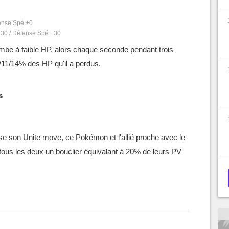
fense Spé +0
+30 / Défense Spé +30
be à faible HP, alors chaque seconde pendant trois
/11/14% des HP qu'il a perdus.
s
e son Unite move, ce Pokémon et l'allié proche avec le
ous les deux un bouclier équivalant à 20% de leurs PV