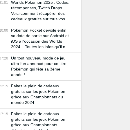
Worlds Pokémon 2025 : Codes,
21:01
récompenses, Twitch Drops...
Voici comment récupérer des
cadeaux gratuits sur tous vos
jeux préférés
Pokémon Pocket dévoile enfin
20:00
sa date de sortie sur Android et
iOS à l'occasion des Worlds
2024... Toutes les infos qu'il ne
fallait pas rater !
Un tout nouveau mode de jeu
07:20
ultra fun annoncé pour ce titre
Pokémon qui fête sa 3ème
année !
Faites le plein de cadeaux
22:15
gratuits sur les jeux Pokémon
grâce aux Championnats du
monde 2024 !
Faites le plein de cadeaux
17:15
gratuits sur les jeux Pokémon
grâce aux Championnats