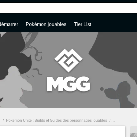
démarrer
Pokémon jouables
Tier List
e
/
Pokémon Unite : Builds et Guides des personnages jouables
/
Desséliande Po