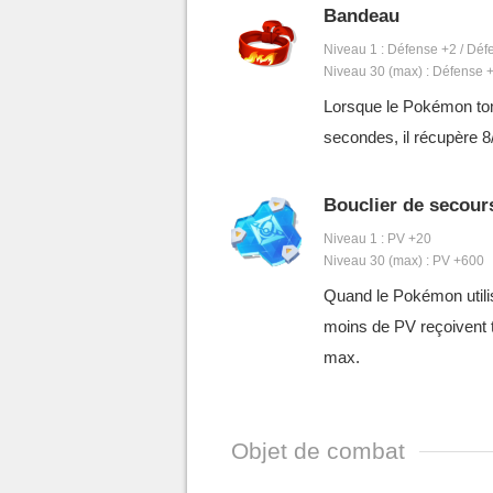
Bandeau
Niveau 1 : Défense +2 / Dé
Niveau 30 (max) : Défense 
Lorsque le Pokémon tom
secondes, il récupère 8
Bouclier de secour
Niveau 1 : PV +20
Niveau 30 (max) : PV +600
Quand le Pokémon utilis
moins de PV reçoivent t
max.
Objet de combat