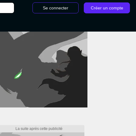
Se connecter
Créer un compte
kémon Unite : build, attaques, objets et comment le jouer