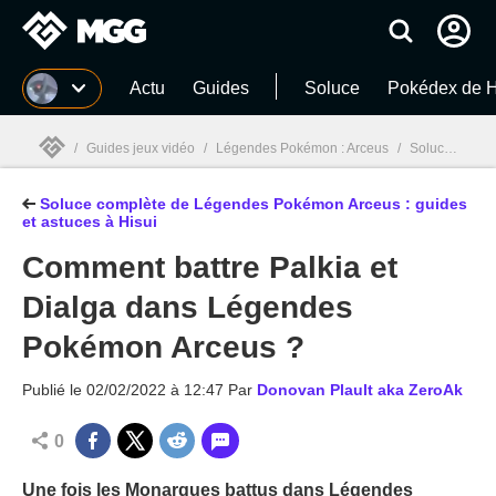
MGG
Actu
Guides
Soluce
Pokédex de H
/
Guides jeux vidéo
/
Légendes Pokémon : Arceus
/
Soluce complète de Légendes Pokémon Arceus : guides et astuces à Hisui
Soluce complète de Légendes Pokémon Arceus : guides
MGG

et astuces à Hisui
Comment battre Palkia et
Dialga dans Légendes
Pokémon Arceus ?
Publié le
02/02/2022 à 12:47
Par
Donovan Plault aka ZeroAk
0
Une fois les Monarques battus dans Légendes