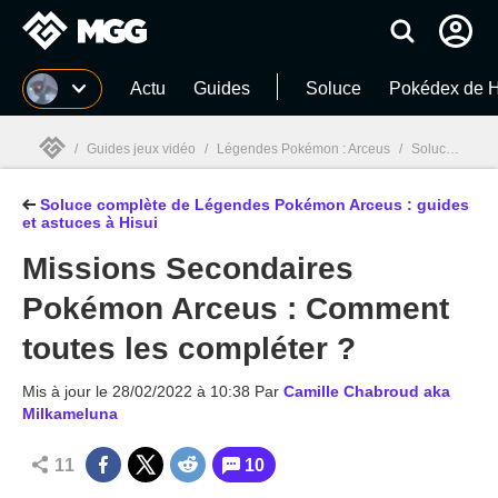
MGG
Actu
Guides
Soluce
Pokédex de H
/
Guides jeux vidéo
/
Légendes Pokémon : Arceus
/
Soluce complète de Légendes Pokémon Arceus : guides et astuces à Hisui
Soluce complète de Légendes Pokémon Arceus : guides
MGG

et astuces à Hisui
Missions Secondaires
Pokémon Arceus : Comment
toutes les compléter ?
Mis à jour le
28/02/2022 à 10:38
Par
Camille Chabroud aka
Milkameluna
11
10