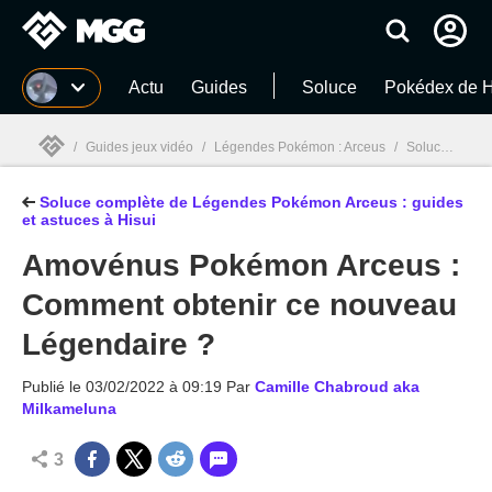
MGG
Actu
Guides
Soluce
Pokédex de H
/
Guides jeux vidéo
/
Légendes Pokémon : Arceus
/
Soluce complète de Légendes Pokémon Arceus : guides et astuces à Hisui
Soluce complète de Légendes Pokémon Arceus : guides
MGG

et astuces à Hisui
Amovénus Pokémon Arceus :
Comment obtenir ce nouveau
Légendaire ?
Publié le
03/02/2022 à 09:19
Par
Camille Chabroud aka
Milkameluna
3