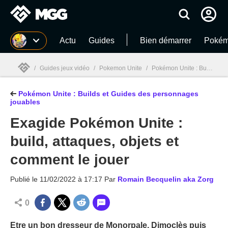
MGG
Actu
Guides
Bien démarrer
Pokém
/
Guides jeux vidéo
/
Pokemon Unite
/
Pokémon Unite : Builds et Guides des personnages jouables
Pokémon Unite : Builds et Guides des personnages
MGG

jouables
Exagide Pokémon Unite :
build, attaques, objets et
comment le jouer
Publié le
11/02/2022 à 17:17
Par
Romain Becquelin aka Zorg
0
Etre un bon dresseur de Monorpale, Dimoclès puis