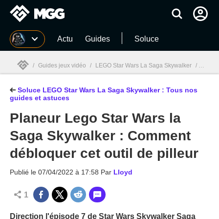
MGG
Actu
Guides
Soluce
/
Guides jeux vidéo
/
LEGO Star Wars La Saga Skywalker
/
Soluce
Soluce LEGO Star Wars La Saga Skywalker : Tous nos
MGG

guides et astuces
Planeur Lego Star Wars la
Saga Skywalker : Comment
débloquer cet outil de pilleur
Publié le
07/04/2022 à 17:58
Par
Lloyd
1
Direction l'épisode 7 de Star Wars Skywalker Saga