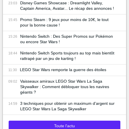
Disney Games Showcase : Dreamlight Valley,
23:03
Captain America, Avatar... Le récap des annonces !
Promo Steam : 9 jeux pour moins de 10€, le tout
15:45
pour la bonne cause !
Nintendo Switch : Des Super Promos sur Pokémon
15:26
ou encore Star Wars !
Nintendo Switch Sports toujours au top mais bientôt
18:44
rattrapé par un jeu de karting !
LEGO Star Wars remporte la guerre des étoiles
11:30
Vaisseaux amiraux LEGO Star Wars La Saga
09:02
Skywalker : Comment débloquer tous les navires
géants ?
3 techniques pour obtenir un maximum d'argent sur
14:59
LEGO Star Wars La Saga Skywalker
Toute l'actu