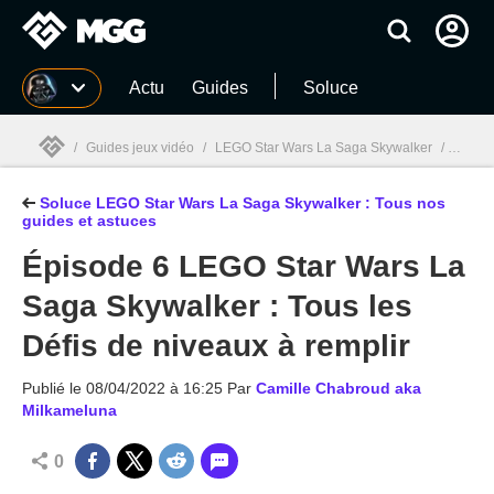
MGG
Actu
Guides
Soluce
/
Guides jeux vidéo
/
LEGO Star Wars La Saga Skywalker
/
Soluce
Soluce LEGO Star Wars La Saga Skywalker : Tous nos
MGG

guides et astuces
Épisode 6 LEGO Star Wars La
Saga Skywalker : Tous les
Défis de niveaux à remplir
Publié le
08/04/2022 à 16:25
Par
Camille Chabroud aka
Milkameluna
0