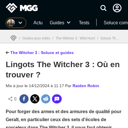
MGG
Actu
Guides
Tests
Soluce com
/
Guides jeux vidéo
/
The Witcher 3 : Wild Hunt
/
Soluce The Witcher 3 : Quêtes, guides et astuces
The Witcher 3 : Soluce et guides
MGG

Lingots The Witcher 3 : Où en
trouver ?
Mis à jour le
14/12/2024 à 11:17
Par
Raiden Robin
0
Pour forger des armes et des armures de qualité pour
Geralt, en particulier ceux des sets d'écoles de
sorceleur dans The Witcher 3, il vous faut obtenir