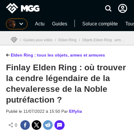
MGG
Actu
Guides
Soluce complète
Tou
/
Guides jeux vidéo
/
Elden Ring
/
Objets Elden Ring : armes, armures, sorts, talismans... la soluce
Elden Ring : tous les objets, armes et armures
MGG

Finlay Elden Ring : où trouver
la cendre légendaire de la
chevaleresse de la Noble
putréfaction ?
Publié le
11/07/2022 à 15:50
Par
Effylia
0