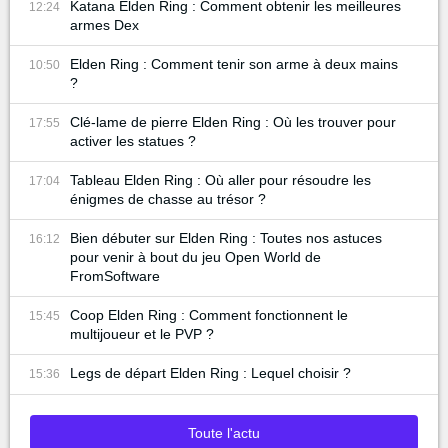
Katana Elden Ring : Comment obtenir les meilleures
12:24
armes Dex
Elden Ring : Comment tenir son arme à deux mains
10:50
?
Clé-lame de pierre Elden Ring : Où les trouver pour
17:55
activer les statues ?
Tableau Elden Ring : Où aller pour résoudre les
17:04
énigmes de chasse au trésor ?
Bien débuter sur Elden Ring : Toutes nos astuces
16:12
pour venir à bout du jeu Open World de
FromSoftware
Coop Elden Ring : Comment fonctionnent le
15:45
multijoueur et le PVP ?
Legs de départ Elden Ring : Lequel choisir ?
15:36
Toute l'actu