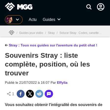
MGG
Actu
Guides
/
Guides jeux vidéo
/
Stray
/
Soluce Stray : Codes, canettes, partitions, souvenirs... Guide complet
Stray : Tous nos guides sur l'aventure du petit chat !
MGG

Souvenirs Stray : liste
complète, position, où les
trouver
Publié le
21/07/2022 à 16:07
Par
Effylia
1
Vous souhaitez obtenir l'intégralité des souvenirs de