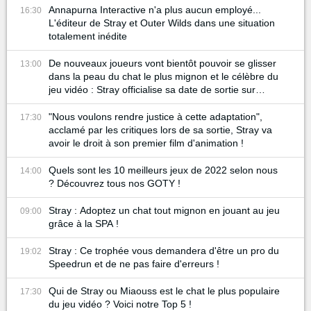
Annapurna Interactive n'a plus aucun employé...
16:30
L'éditeur de Stray et Outer Wilds dans une situation
totalement inédite
De nouveaux joueurs vont bientôt pouvoir se glisser
13:00
dans la peau du chat le plus mignon et le célèbre du
jeu vidéo : Stray officialise sa date de sortie sur
Nintendo Switch !
"Nous voulons rendre justice à cette adaptation",
17:30
acclamé par les critiques lors de sa sortie, Stray va
avoir le droit à son premier film d'animation !
Quels sont les 10 meilleurs jeux de 2022 selon nous
14:00
? Découvrez tous nos GOTY !
Stray : Adoptez un chat tout mignon en jouant au jeu
09:00
grâce à la SPA !
Stray : Ce trophée vous demandera d'être un pro du
19:02
Speedrun et de ne pas faire d'erreurs !
Qui de Stray ou Miaouss est le chat le plus populaire
17:30
du jeu vidéo ? Voici notre Top 5 !