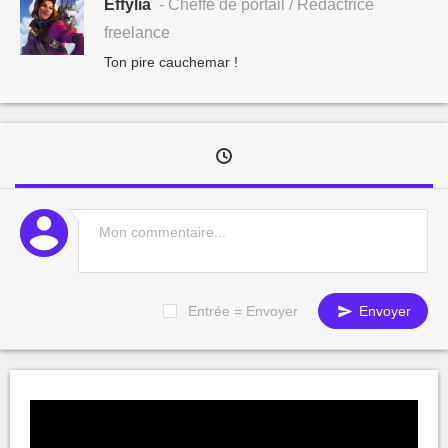
Effylia
- Cheffe de portail / Rédactrice
freelance
Ton pire cauchemar !
Entrée = Envoyer
Envoyer