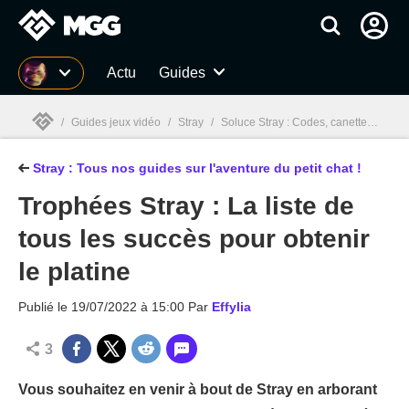
MGG
Actu
Guides
/
Guides jeux vidéo
/
Stray
/
Soluce Stray : Codes, canettes, partitions, souvenirs... Guide complet
Stray : Tous nos guides sur l'aventure du petit chat !
MGG

Trophées Stray : La liste de
tous les succès pour obtenir
le platine
Publié le
19/07/2022 à 15:00
Par
Effylia
3
Vous souhaitez en venir à bout de Stray en arborant