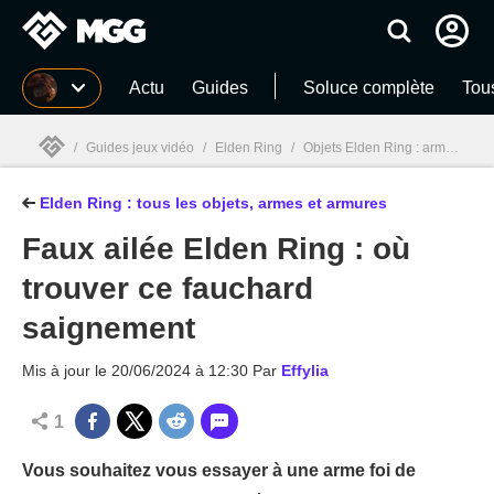
MGG
Actu
Guides
Soluce complète
Tou
/
Guides jeux vidéo
/
Elden Ring
/
Objets Elden Ring : armes, armures, sorts, talismans... la soluce
Elden Ring : tous les objets, armes et armures
MGG

Faux ailée Elden Ring : où
trouver ce fauchard
saignement
Mis à jour le
20/06/2024 à 12:30
Par
Effylia
1
Vous souhaitez vous essayer à une arme foi de