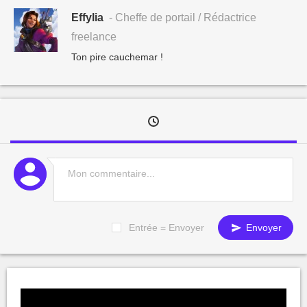
Effylia
- Cheffe de portail / Rédactrice
freelance
Ton pire cauchemar !
Entrée = Envoyer
Envoyer