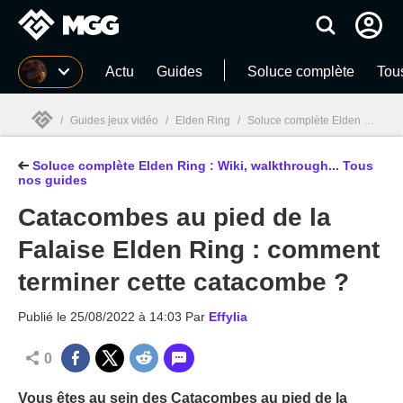
MGG
Actu
Guides
Soluce complète
Tou
/
Guides jeux vidéo
/
Elden Ring
/
Soluce complète Elden Ring : Wiki, walkthrough... Tous nos guides
Soluce complète Elden Ring : Wiki, walkthrough... Tous
MGG

nos guides
Catacombes au pied de la
Falaise Elden Ring : comment
terminer cette catacombe ?
Publié le
25/08/2022 à 14:03
Par
Effylia
0
Vous êtes au sein des Catacombes au pied de la