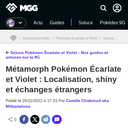
MGG
Actu
Guides
Soluce
Pokédex 9G
/
Guides jeux vidéo
/
Pokémon Écarlate et Violet
/
Soluce Pokémon Écarlate et Violet : Nos guides et astuces sur la 9G
Soluce Pokémon Écarlate et Violet : Nos guides et
MGG

astuces sur la 9G
Métamorph Pokémon Écarlate
et Violet : Localisation, shiny
et échanges étrangers
Publié le
26/11/2022 à 17:31
Par
Camille Chabroud aka
Milkameluna
0