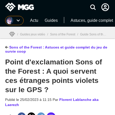
MGG
Actu
Guides
Astuces, guide complet
/
Guides jeux vidéo
/
Sons of the Forest
/
Guide Sons of the Forest : Armes, outils, craft... Soluce complète
Sons of the Forest : Astuces et guide complet du jeu de
MGG

survie coop
Point d'exclamation Sons of
the Forest : A quoi servent
ces étranges points violets
sur le GPS ?
Publié le
25/02/2023 à 11:15
Par
Florent Lablanche aka
Laerezh