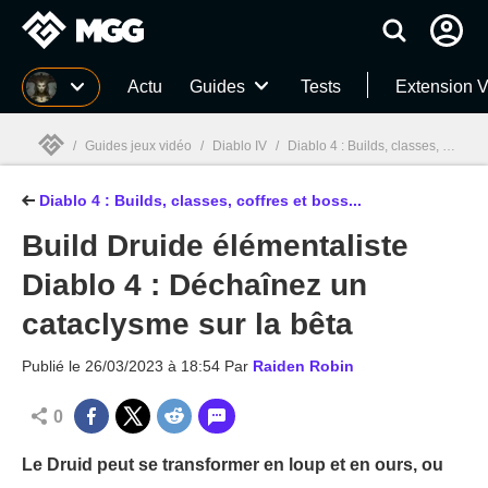
MGG
Actu
Guides
Tests
Extension V
/
Guides jeux vidéo
/
Diablo IV
/
Diablo 4 : Builds, classes, coffres et boss... guide complet !
Diablo 4 : Builds, classes, coffres et boss...
MGG

Build Druide élémentaliste
Diablo 4 : Déchaînez un
cataclysme sur la bêta
Publié le
26/03/2023 à 18:54
Par
Raiden Robin
0
Le Druid peut se transformer en loup et en ours, ou