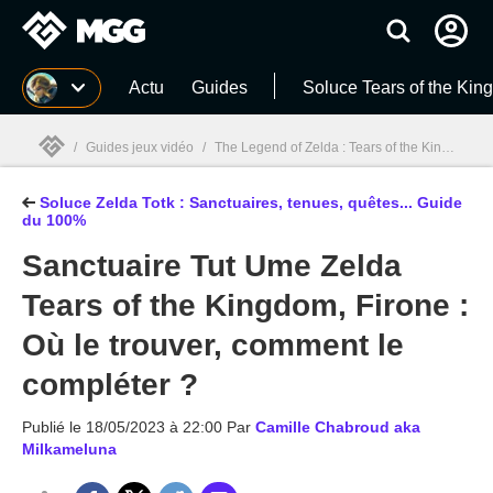
MGG
Actu
Guides
Soluce Tears of the Ki
/
Guides jeux vidéo
/
The Legend of Zelda : Tears of the Kingdom
/
Soluce Zelda Totk : Sanctuaires, tenues, quêtes... Guide
MGG

du 100%
Sanctuaire Tut Ume Zelda
Tears of the Kingdom, Firone :
Où le trouver, comment le
compléter ?
Publié le
18/05/2023 à 22:00
Par
Camille Chabroud aka
Milkameluna