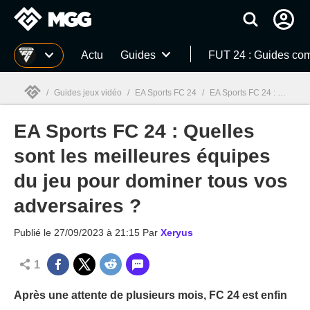
MGG
Actu
Guides
FUT 24 : Guides com
/
Guides jeux vidéo
/
EA Sports FC 24
/
EA Sports FC 24 : Quelles sont les meilleures équipes du jeu pour dominer tous vos adversaires ?
EA Sports FC 24 : Quelles
MGG

sont les meilleures équipes
du jeu pour dominer tous vos
adversaires ?
Publié le
27/09/2023 à 21:15
Par
Xeryus
1
Après une attente de plusieurs mois, FC 24 est enfin