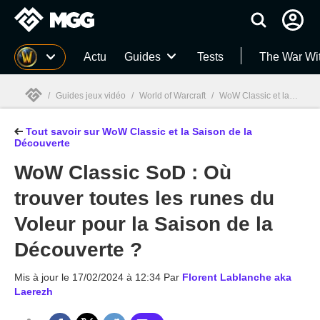
MGG
Actu
Guides
Tests
The War Wi
/
Guides jeux vidéo
/
World of Warcraft
/
WoW Classic et la Saison de la Découverte
Tout savoir sur WoW Classic et la Saison de la
MGG

Découverte
WoW Classic SoD : Où
trouver toutes les runes du
Voleur pour la Saison de la
Découverte ?
Mis à jour le
17/02/2024 à 12:34
Par
Florent Lablanche aka
Laerezh