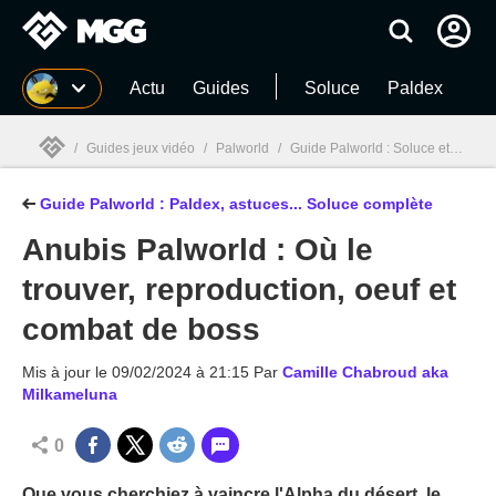
MGG
Actu
Guides
Soluce
Paldex
/
Guides jeux vidéo
/
Palworld
/
Guide Palworld : Soluce et astuces du jeu de survie (2026)
Guide Palworld : Paldex, astuces... Soluce complète
MGG

Anubis Palworld : Où le
trouver, reproduction, oeuf et
combat de boss
Mis à jour le
09/02/2024 à 21:15
Par
Camille Chabroud aka
Milkameluna
0
Que vous cherchiez à vaincre l'Alpha du désert, le