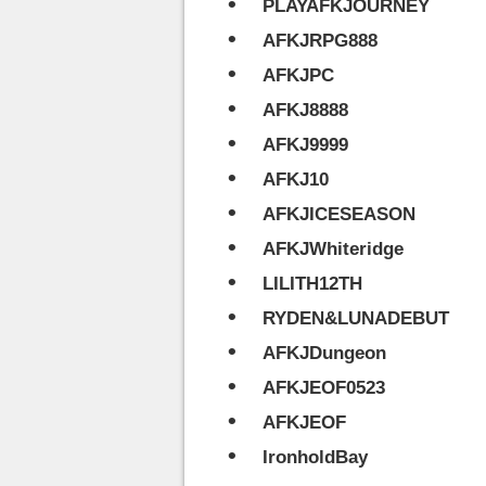
PLAYAFKJOURNEY
AFKJRPG888
AFKJPC
AFKJ8888
AFKJ9999
AFKJ10
AFKJICESEASON
AFKJWhiteridge
LILITH12TH
RYDEN&LUNADEBUT
AFKJDungeon
AFKJEOF0523
AFKJEOF
IronholdBay