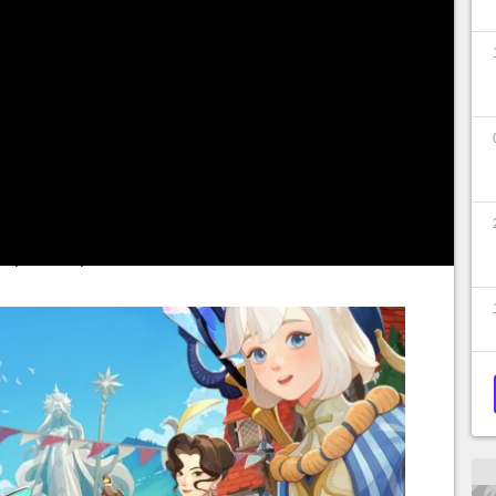
s éditeurs mettent en place régulièrement des
 les membres attentifs de la
playerbase
. Et ça
Le RPG de Farlight Games a déployé un nombre
x pour célébrer sa sortie mondiale sur PC, IOS
e de gagner un énorme paquet de récompenses
ne passez pas à côté !