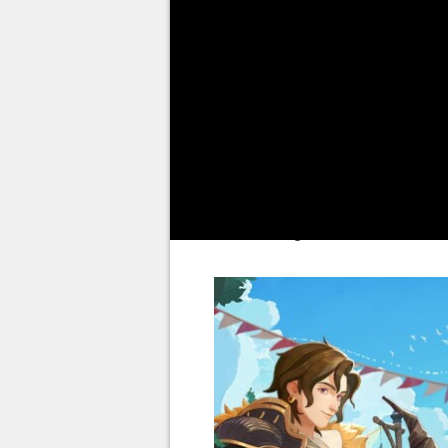
mobile de manière générale : le
codes redeem pour récompenser
vaut aussi sur
AFK Journey
! 
impressionnant de codes cadeau
et Android.
Il s'agit d'une occasion uniqu
totalement gratuitement, alors 