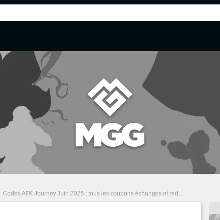
/
Codes AFK Journey Juin 2025 : tous les coupons échanges et redeem codes