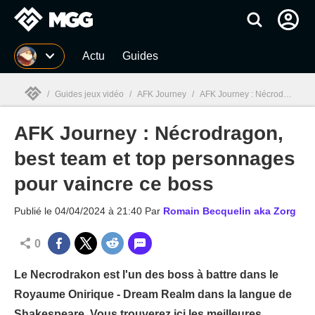
MGG
Actu
Guides
/
Guides jeux vidéo
/
AFK Journey
/
AFK Journey : Nécrodragon, best team et top personnages pour vaincre ce boss
AFK Journey : Nécrodragon,
MGG

best team et top personnages
pour vaincre ce boss
Publié le
04/04/2024 à 21:40
Par
Romain Becquelin aka Zorg
0
Le Necrodrakon est l'un des boss à battre dans le
Royaume Onirique - Dream Realm dans la langue de
Shakespeare. Vous trouverez ici les meilleures