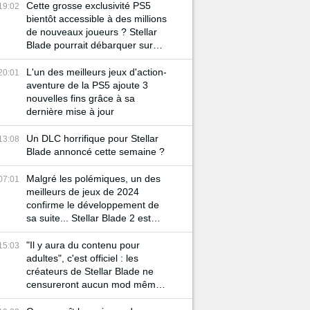
Cette grosse exclusivité PS5
19:02
bientôt accessible à des millions
de nouveaux joueurs ? Stellar
Blade pourrait débarquer sur
Switch 2 ou Xbox
L'un des meilleurs jeux d'action-
20:01
aventure de la PS5 ajoute 3
nouvelles fins grâce à sa
dernière mise à jour
Un DLC horrifique pour Stellar
13:08
Blade annoncé cette semaine ?
Malgré les polémiques, un des
07:01
meilleurs de jeux de 2024
confirme le développement de
sa suite... Stellar Blade 2 est
officiel !
"Il y aura du contenu pour
15:03
adultes", c'est officiel : les
créateurs de Stellar Blade ne
censureront aucun mod même
les plus controversés