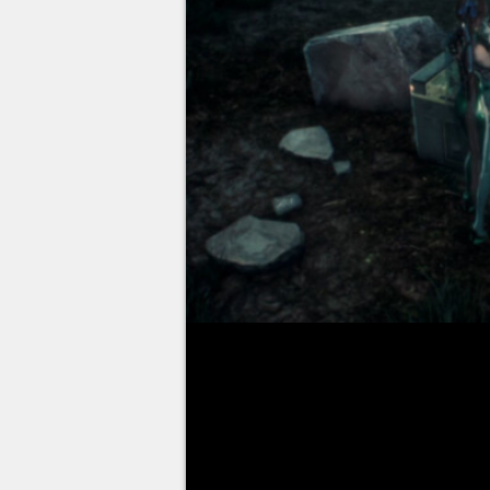
Stellar Blade
aime ses codes, 
chercher comment ouvrir les diff
du Bar 99 est probablement le pir