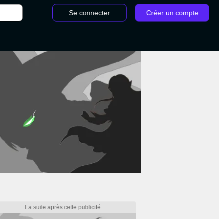
Se connecter
Créer un compte
offre du Bar 99 Stellar Blade : Où trouver le code pour l'ouvrir ?