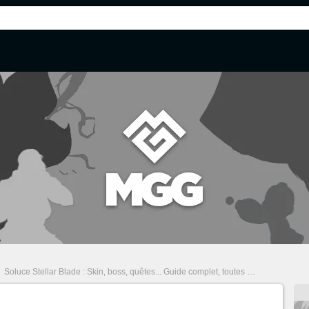
/
Soluce Stellar Blade : Skin, boss, quêtes... Guide complet, toutes nos astuces
/
C