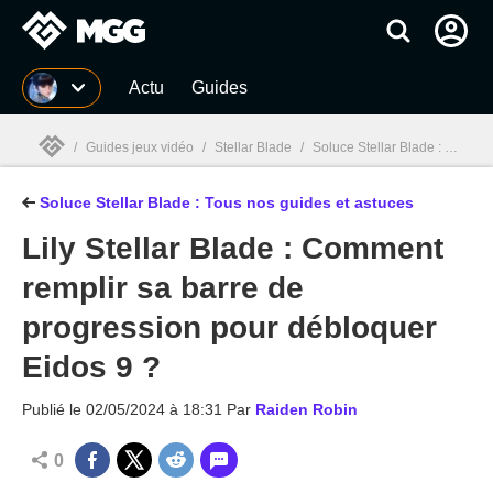
MGG
Actu
Guides
/
Guides jeux vidéo
/
Stellar Blade
/
Soluce Stellar Blade : Skin, boss, quêtes... Guide complet, toutes nos astuces
Soluce Stellar Blade : Tous nos guides et astuces
MGG

Lily Stellar Blade : Comment
remplir sa barre de
progression pour débloquer
Eidos 9 ?
Publié le
02/05/2024 à 18:31
Par
Raiden Robin
0