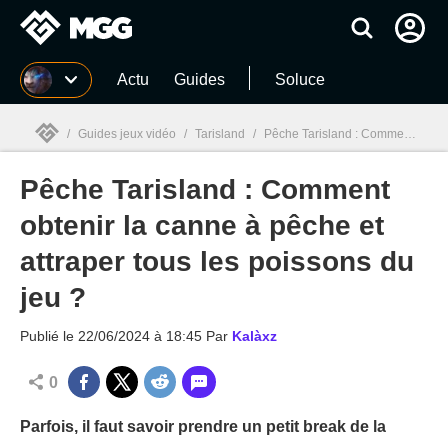
MGG
Actu
Guides
Soluce
/
Guides jeux vidéo
/
Tarisland
/
Pêche Tarisland : Comment obtenir la canne à pêche et attraper tous les poissons du jeu ?
Pêche Tarisland : Comment
MGG

obtenir la canne à pêche et
attraper tous les poissons du
jeu ?
Publié le
22/06/2024 à 18:45
Par
Kalàxz
0
Parfois, il faut savoir prendre un petit break de la