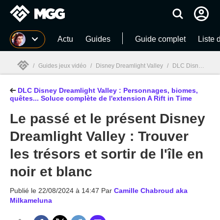
MGG
Actu
Guides
Guide complet
Liste 
/
Guides jeux vidéo
/
Disney Dreamlight Valley
/
DLC Disney Dreamlight Valley : Personnages, biomes, quêtes... Soluce complète de l'extension A Rift in Time
DLC Disney Dreamlight Valley : Personnages, biomes,
MGG

quêtes... Soluce complète de l'extension A Rift in Time
Le passé et le présent Disney
Dreamlight Valley : Trouver
les trésors et sortir de l'île en
noir et blanc
Publié le
22/08/2024 à 14:47
Par
Camille Chabroud aka
Milkameluna