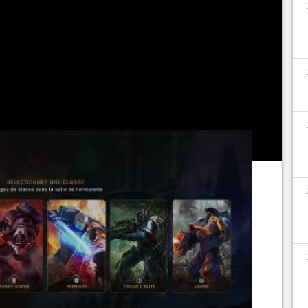
 de choisir une des six classes spécialisées,
 jeu.
nge au fil des niveaux. Certaines classes ont des
eviennent excellentes en approchant du niveau