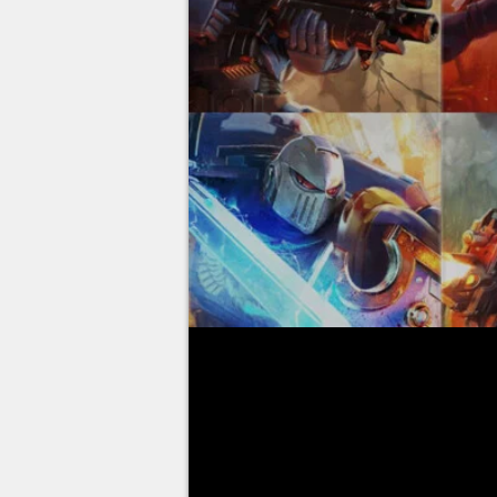
La campagne de
Space Marine
forcé de jouer Titus, avec sa pr
équipe un réacteur de saut, mai