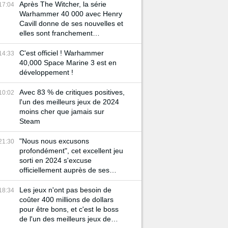
Après The Witcher, la série
17:04
Warhammer 40 000 avec Henry
Cavill donne de ses nouvelles et
elles sont franchement
décevante...
C'est officiel ! Warhammer
14:33
40,000 Space Marine 3 est en
développement !
Avec 83 % de critiques positives,
10:02
l'un des meilleurs jeux de 2024
moins cher que jamais sur
Steam
"Nous nous excusons
21:30
profondément", cet excellent jeu
sorti en 2024 s'excuse
officiellement auprès de ses
joueurs très en colère
Les jeux n'ont pas besoin de
18:34
coûter 400 millions de dollars
pour être bons, et c'est le boss
de l'un des meilleurs jeux de