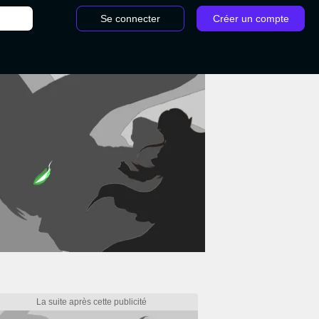
Se connecter
Créer un compte
/
Meilleure classe Space Marine 2 : Laquelle choisir ?