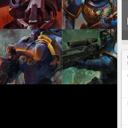
 2
ne permet pas de choisir sa classe. On est
opre capacité spéciale. De temps à autre, il
s cela s'arrête là. Le mode Opérations fonctionne