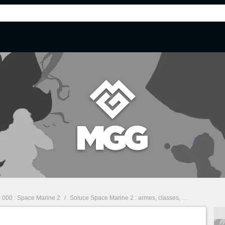
000 : Space Marine 2
/
Soluce Space Marine 2 : armes, classes, builds... Guide complet