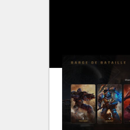
différemment en vous proposant
représentant autant de styles de
Précisons que l'équilibrage cha
débuts difficiles, mais elles d
maximum.