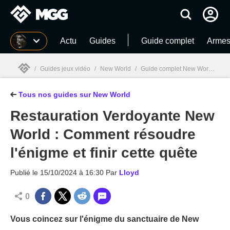
MGG
Actu
Guides
Guide complet
Armes 
/
Guides jeux vidéo
/
New World
/
Guide complet New World : Armes, métiers, astuces... Tout sur le MMO version Aeternum
Tous nos guides sur New World
MGG

Restauration Verdoyante New
World : Comment résoudre
l'énigme et finir cette quête
Publié le
15/10/2024 à 16:30
Par
Lloyd
0
Vous coincez sur l'énigme du sanctuaire de New