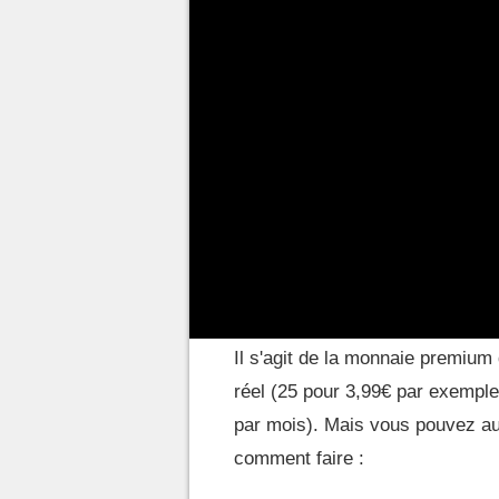
énorme engouement de la part de
téléchargé les premiers jours. 
les moyens sont bons. Les
dif
mais encore faut-il savoir comm
Concernant les
Poké Lingots
, 
Comment obtenir des 
Pocket ?
Il s'agit de la monnaie premium 
réel (25 pour 3,99€ par exempl
par mois). Mais vous pouvez aus
comment faire :