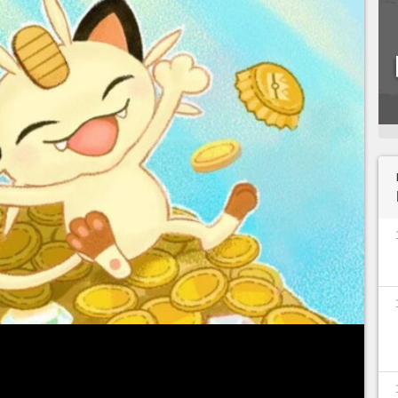
 2024 déjà, le
JCC Pokémon Pocket
a reçu un