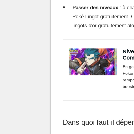
Passer des niveaux
: à ch
Poké Lingot gratuitement. C
lingots d'or gratuitement al
Niv
Comm
mont
En ga
Pokém
rempo
boost
obteni
Dans quoi faut-il dépe