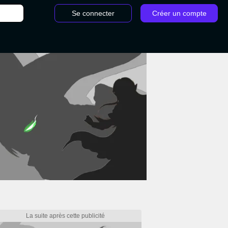
Se connecter
Créer un compte
/
Lingot Pokémon TCG Pocket : Comment obtenir des