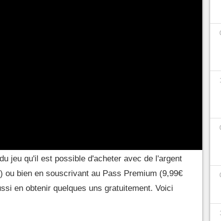
s quelques 10 millions de joueurs l'ayant
Leur objectif ? Compléter leur
cartodex
, et tous
férentes monnaies
du jeu sont là pour les aider
ent les obtenir et dans quoi les dépenser.
on vous dit tout.
Poké Lingots sur le JCC Pokémon
du jeu qu'il est possible d'acheter avec de l'argent
e) ou bien en souscrivant au Pass Premium (9,99€
si en obtenir quelques uns gratuitement. Voici