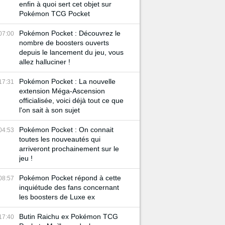
enfin à quoi sert cet objet sur
Pokémon TCG Pocket
Pokémon Pocket : Découvrez le
07:00
nombre de boosters ouverts
depuis le lancement du jeu, vous
allez halluciner !
Pokémon Pocket : La nouvelle
17:31
extension Méga-Ascension
officialisée, voici déjà tout ce que
l'on sait à son sujet
Pokémon Pocket : On connait
04:53
toutes les nouveautés qui
arriveront prochainement sur le
jeu !
Pokémon Pocket répond à cette
08:57
inquiétude des fans concernant
les boosters de Luxe ex
Butin Raichu ex Pokémon TCG
17:40