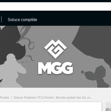
Soluce complète
Pocket
/
Soluce Pokémon TCG Pocket : Booster gratuit, tier list, cartes... Notre guide complet sur le jeu mobile