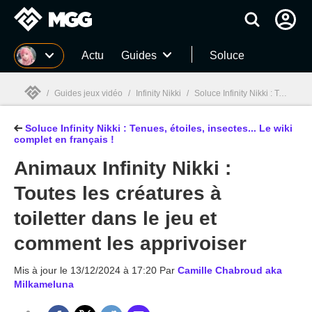
MGG
Actu
Guides
Soluce
/
Guides jeux vidéo
/
Infinity Nikki
/
Soluce Infinity Nikki : Tenues, étoiles, insectes... Le wiki complet en français !
Soluce Infinity Nikki : Tenues, étoiles, insectes... Le wiki
MGG

complet en français !
Animaux Infinity Nikki :
Toutes les créatures à
toiletter dans le jeu et
comment les apprivoiser
Mis à jour le
13/12/2024 à 17:20
Par
Camille Chabroud aka
Milkameluna