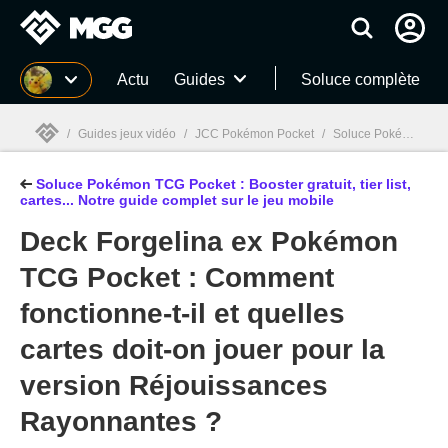
MGG
Actu
Guides
Soluce complète
/
Guides jeux vidéo
/
JCC Pokémon Pocket
/
Soluce Pokémon TCG Pocket : Booster gratuit, tier list, cartes... Notre guide complet sur le jeu mobile
Soluce Pokémon TCG Pocket : Booster gratuit, tier list,
MGG

cartes... Notre guide complet sur le jeu mobile
Deck Forgelina ex Pokémon
TCG Pocket : Comment
fonctionne-t-il et quelles
cartes doit-on jouer pour la
version Réjouissances
Rayonnantes ?