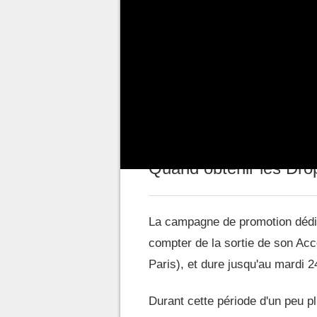
de Drops Twitch exclusifs pour 
de streaming d'Amazon a été dé
l'un des créateurs de contenu él
forcément consécutives) de diff
objets exclusifs en jeu, de quoi
Quand obtenir les Dro
La campagne de promotion dédi
compter de la sortie de son Accè
Paris), et dure jusqu'au mardi 2
Durant cette période d'un peu p