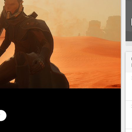
ciel de
Dune : Awakening
, une première vague