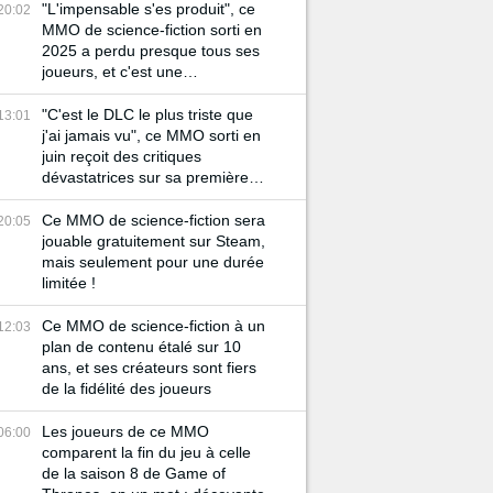
"L'impensable s'es produit", ce
20:02
MMO de science-fiction sorti en
2025 a perdu presque tous ses
joueurs, et c'est une
catastrophe...
"C'est le DLC le plus triste que
13:01
j'ai jamais vu", ce MMO sorti en
juin reçoit des critiques
dévastatrices sur sa première
extension...
Ce MMO de science-fiction sera
20:05
jouable gratuitement sur Steam,
mais seulement pour une durée
limitée !
Ce MMO de science-fiction à un
12:03
plan de contenu étalé sur 10
ans, et ses créateurs sont fiers
de la fidélité des joueurs
Les joueurs de ce MMO
06:00
comparent la fin du jeu à celle
de la saison 8 de Game of