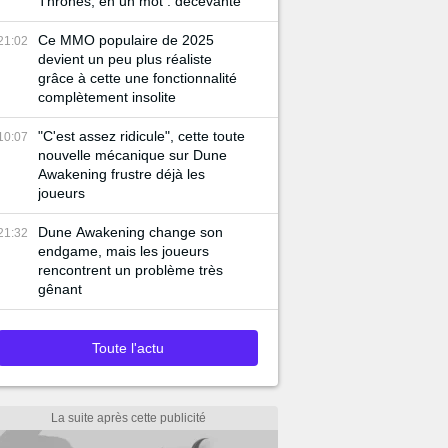
Thrones, en un mot : décevante
Ce MMO populaire de 2025
21:02
devient un peu plus réaliste
grâce à cette une fonctionnalité
complètement insolite
"C'est assez ridicule", cette toute
10:07
nouvelle mécanique sur Dune
Awakening frustre déjà les
joueurs
Dune Awakening change son
21:32
endgame, mais les joueurs
rencontrent un problème très
gênant
Toute l'actu