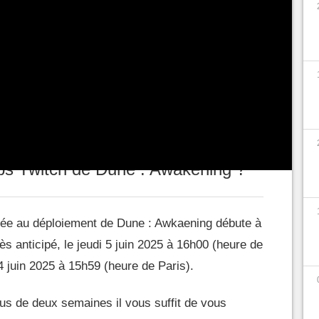
les spectatrices et spectateurs sur la plateforme
ployée. En vous rendant sur la chaîne Twitch de
igibles et en regardant plusieurs heures (pas
usion vous avez la possibilité d'accéder à des
 bien démarrer votre aventure en Arrakis !
ps Twitch de Dune : Awakening ?
ée au déploiement de Dune : Awkaening débute à
s anticipé, le jeudi 5 juin 2025 à 16h00 (heure de
4 juin 2025 à 15h59 (heure de Paris).
lus de deux semaines il vous suffit de vous