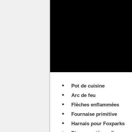
En tant que jeu de survie,
Palw
ressources pour améliorer votre
A quoi servent les org
Les organes d'allumage vont vit
servent notamment à la fabricat
Pot de cuisine
Arc de feu
Flèches enflammées
Fournaise primitive
Harnais pour Foxparks