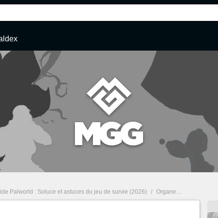
aldex
ide Palworld : Soluce et astuces du jeu de survie (2026)
/
Organe d'allumage Palworld : comment en obtenir pour fabriquer des flèches enflammées ?