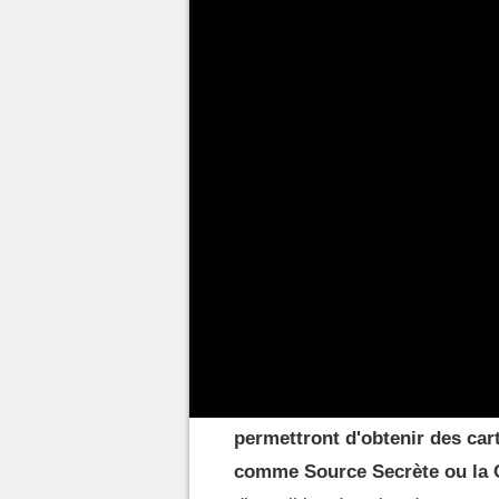
Depuis sa sortie le 30 octobre 
évènements pour fournir du con
maintenir l'intérêt tout en facil
de celui dont nous allons vous p
Apparition massive E
ça consiste ?
Du
25 septembre à 8 h au 1er 
pioches bonus et des pioches 
permettront d'obtenir des car
comme Source Secrète ou la Cl