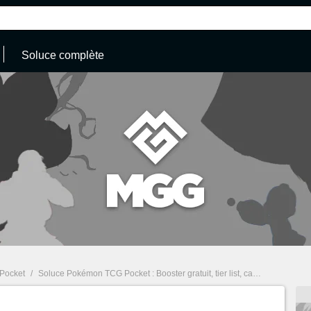
Soluce complète
Pocket
/
Soluce Pokémon TCG Pocket : Booster gratuit, tier list, cartes... Notre guide complet sur le jeu mobile