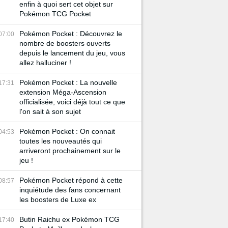
enfin à quoi sert cet objet sur
Pokémon TCG Pocket
Pokémon Pocket : Découvrez le
07:00
nombre de boosters ouverts
depuis le lancement du jeu, vous
allez halluciner !
Pokémon Pocket : La nouvelle
17:31
extension Méga-Ascension
officialisée, voici déjà tout ce que
l'on sait à son sujet
Pokémon Pocket : On connait
04:53
toutes les nouveautés qui
arriveront prochainement sur le
jeu !
Pokémon Pocket répond à cette
08:57
inquiétude des fans concernant
les boosters de Luxe ex
Butin Raichu ex Pokémon TCG
17:40