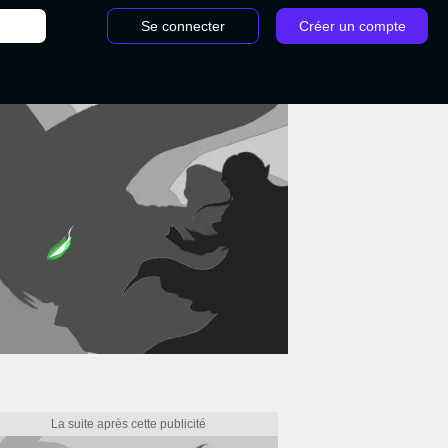
Se connecter
Créer un compte
/
Apparition massive Eau Pokémon TCG Pocket : profi