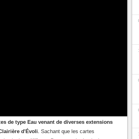
2024, le
JCC Pokémon Pocket
enchaine les
tenu aux joueurs et aux joueuses afin de
itant l'accès à certaines cartes comme c'est le cas
arler.
au Pokémon TCG Pocket : en quoi
octobre à 7 h 59
, vous pourrez
trouver des
rares dans l'onglet "Pioche miracle" qui vous
tes de type Eau venant de diverses extensions
airière d'Évoli
. Sachant que les cartes