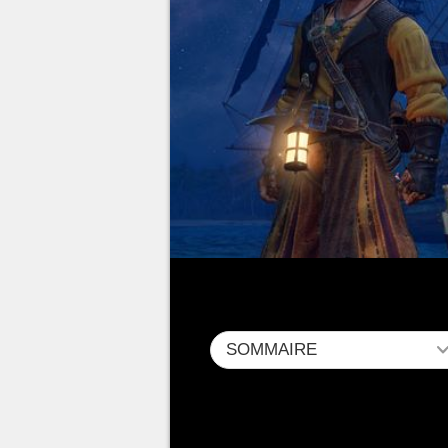
SOMMAIRE
L'équilibrage de
Windrose
est a
capables de vous tuer en deux 