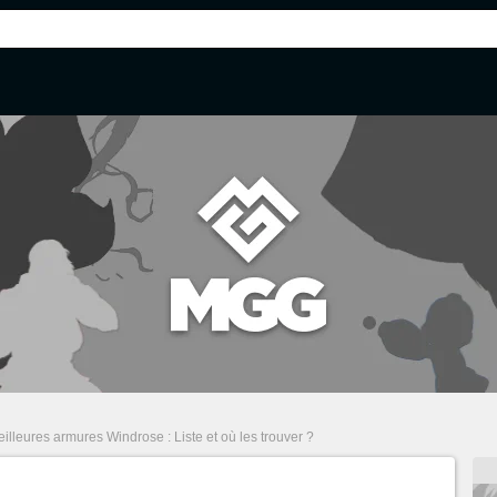
illeures armures Windrose : Liste et où les trouver ?