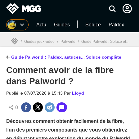
MGG
Actu
Guides
Soluce
Paldex
/
Guides jeux vidéo
/
Palworld
/
Guide Palworld : Soluce et astuces du jeu de survie (2026)
Guide Palworld : Paldex, astuces... Soluce complète
MGG

Comment avoir de la fibre
dans Palworld ?
Publié le
07/07/2026 à 15:43
Par
Lloyd
0
Découvrez comment obtenir facilement de la fibre,
l'un des premiers composants que vous obtiendrez
en débutant votre exploration du monde du Palworld.