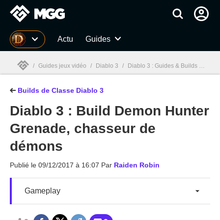
MGG
Actu
Guides
/
Guides jeux vidéo
/
Diablo 3
/
Diablo 3 : Guides & Builds de classe Patch 2.7.4 & Saison 27
Builds de Classe Diablo 3
MGG

Diablo 3 : Build Demon Hunter
Grenade, chasseur de
démons
Publié le
09/12/2017 à 16:07
Par
Raiden Robin
Gameplay