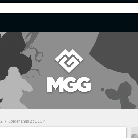
 2
/
Borderlands 2 : DLC 4