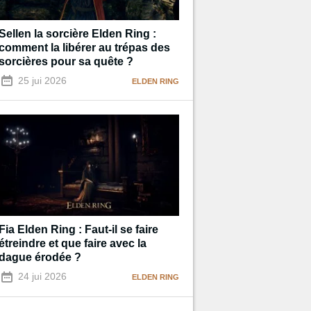
Sellen la sorcière Elden Ring :
comment la libérer au trépas des
sorcières pour sa quête ?
25 jui 2026
ELDEN RING
Fia Elden Ring : Faut-il se faire
étreindre et que faire avec la
dague érodée ?
24 jui 2026
ELDEN RING