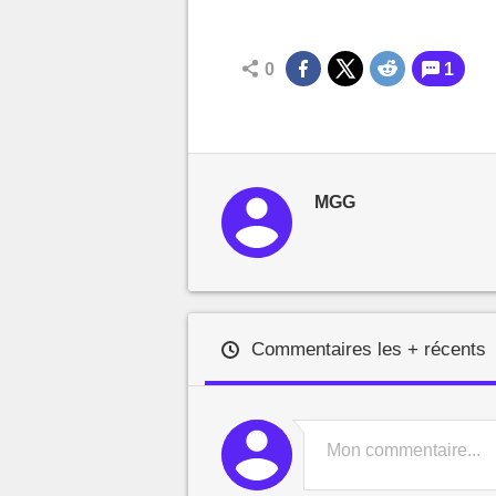
0
1
MGG
Commentaires les + récents