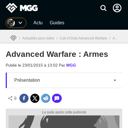
MGG
Actu
Guides
/
Actualités jeux vidéo
/
Call of Duty Advanced Warfare
/
Advanced Warfare : Armes
Advanced Warfare : Armes
MGG

Publié le
23/01/2015 à 13:02
Par
MGG
Présentation
9