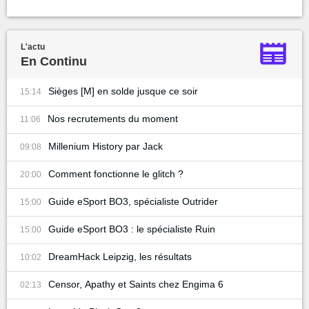
L'actu
En Continu
Sièges [M] en solde jusque ce soir
15:14
Nos recrutements du moment
11:06
Millenium History par Jack
09:08
Comment fonctionne le glitch ?
20:00
Guide eSport BO3, spécialiste Outrider
15:00
Guide eSport BO3 : le spécialiste Ruin
15:00
DreamHack Leipzig, les résultats
10:02
Censor, Apathy et Saints chez Engima 6
02:13