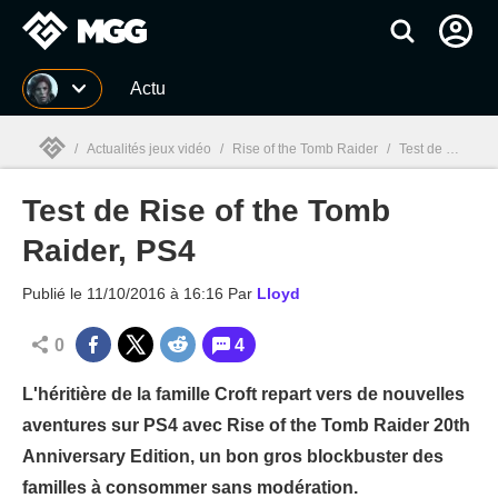
MGG
Actu
/
Actualités jeux vidéo
/
Rise of the Tomb Raider
/
Test de Rise of the Tomb Raider, PS4
Test de Rise of the Tomb
MGG

Raider, PS4
Publié le
11/10/2016 à 16:16
Par
Lloyd
0
4
L'héritière de la famille Croft repart vers de nouvelles
aventures sur PS4 avec Rise of the Tomb Raider 20th
Anniversary Edition, un bon gros blockbuster des
familles à consommer sans modération.