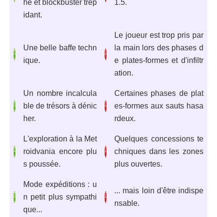
he et blockbuster trép
1.5.
idant.
Le joueur est trop pris par
Une belle baffe techn
la main lors des phases d
ique.
e plates-formes et d'infiltr
ation.
Un nombre incalcula
Certaines phases de plat
ble de trésors à dénic
es-formes aux sauts hasa
her.
rdeux.
L'exploration à la Met
Quelques concessions te
roidvania encore plu
chniques dans les zones
s poussée.
plus ouvertes.
Mode expéditions : u
... mais loin d'être indispe
n petit plus sympathi
nsable.
que...