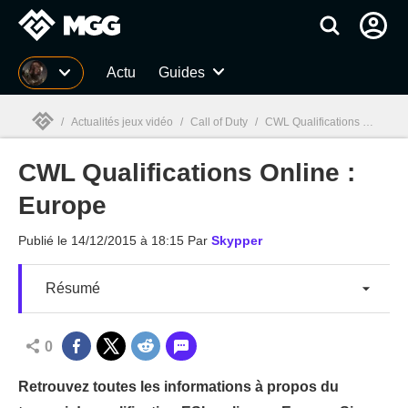
MGG
Actu
Guides
/
Actualités jeux vidéo
/
Call of Duty
/
CWL Qualifications Online : Europe
CWL Qualifications Online :
MGG

Europe
Publié le
14/12/2015 à 18:15
Par
Skypper
Résumé
0
Retrouvez toutes les informations à propos du