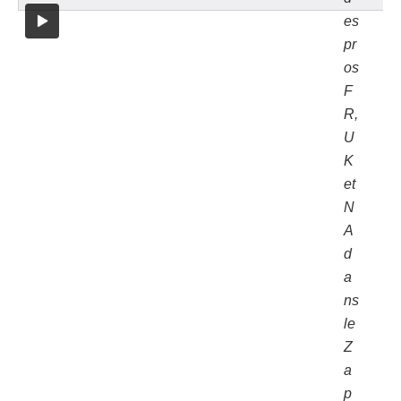
es
pr
os
F
R,
U
K
et
N
A
d
a
ns
le
Z
a
p