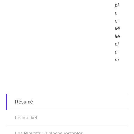
pi
n
g
Mi
lle
ni
u
m.
Résumé
Le bracket
Les Playoffs : 2 places restantes