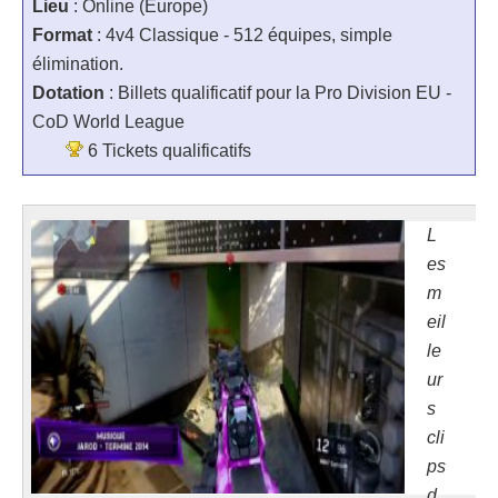
Lieu
: Online (Europe)
Format
: 4v4 Classique - 512 équipes, simple
élimination.
Dotation
: Billets qualificatif pour la Pro Division EU -
CoD World League
6 Tickets qualificatifs
L
es
m
eil
le
ur
s
cli
ps
d