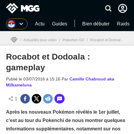
MGG
Actu
Guides
Bien débuter
Raids
/
Actualités jeux vidéo
/
Pokemon GO
/
Rocabot et Dodoala : gameplay
Rocabot et Dodoala :
MGG

gameplay
Publié le
03/07/2016 à 15:16
Par
Camille Chabroud aka
Milkameluna
1
Après les nouveaux Pokémon révélés le 1er juillet,
c'est au tour du Pokenchi de nous montrer quelques
informations supplémentaires, notamment sur nos