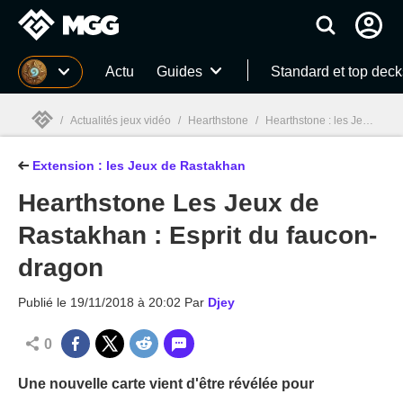
MGG
Actu
Guides
Standard et top deck
/
Actualités jeux vidéo
/
Hearthstone
/
Hearthstone : les Jeux de Rastakhan
Extension : les Jeux de Rastakhan
MGG

Hearthstone Les Jeux de
Rastakhan : Esprit du faucon-
dragon
Publié le
19/11/2018 à 20:02
Par
Djey
0
Une nouvelle carte vient d'être révélée pour