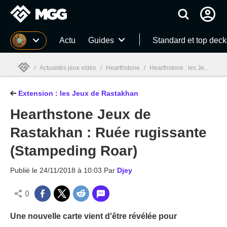
MGG
Actu
Guides
Standard et top deck
/
Actualités jeux vidéo
/
Hearthstone
/
Hearthstone : les Jeux de Rastakhan
Extension : les Jeux de Rastakhan
MGG

Hearthstone Jeux de
Rastakhan : Ruée rugissante
(Stampeding Roar)
Publié le
24/11/2018 à 10:03
Par
Djey
0
Une nouvelle carte vient d'être révélée pour