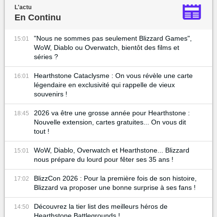
L'actu
En Continu
"Nous ne sommes pas seulement Blizzard Games",
15:01
WoW, Diablo ou Overwatch, bientôt des films et
séries ?
Hearthstone Cataclysme : On vous révèle une carte
16:01
légendaire en exclusivité qui rappelle de vieux
souvenirs !
2026 va être une grosse année pour Hearthstone :
18:45
Nouvelle extension, cartes gratuites... On vous dit
tout !
WoW, Diablo, Overwatch et Hearthstone... Blizzard
15:01
nous prépare du lourd pour fêter ses 35 ans !
BlizzCon 2026 : Pour la première fois de son histoire,
17:02
Blizzard va proposer une bonne surprise à ses fans !
Découvrez la tier list des meilleurs héros de
14:50
Hearthstone Battlegrounds !